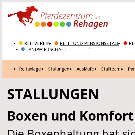
REITVEREIN
REIT- UND PENSIONSSTALL
RE
LANDWIRTSCHAFT
Reitanlage
Stallungen
Ausläufe
Stallteam
Par
STALLUNGEN
Boxen und Komfort
Die Boxenhaltung hat sic