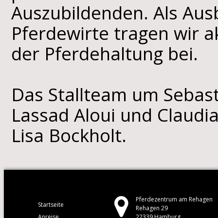
Auszubildenden. Als Ausb
Pferdewirte tragen wir ak
der Pferdehaltung bei.
Das Stallteam um Sebast
Lassad Aloui und Claudi
Lisa Bockholt.
Pferdezentrum am Rehagen
Startseite
Rehagen 29
Anreise
22339 Hamburg